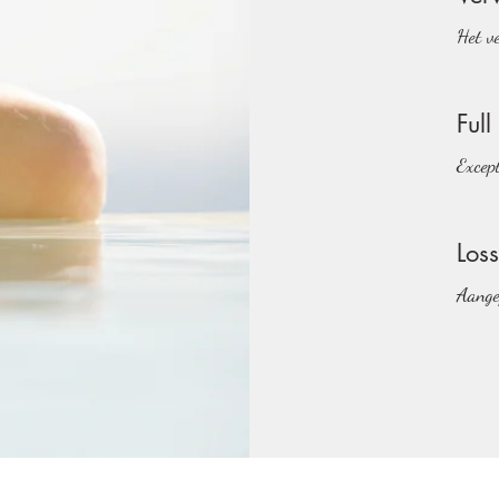
Het ve
Ful
Except
Los
Aange