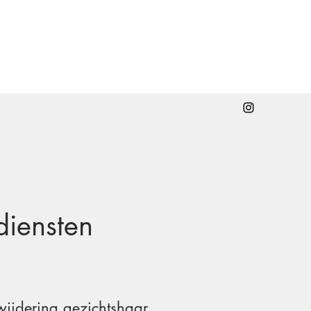
iensten
wijdering gezichtshaar